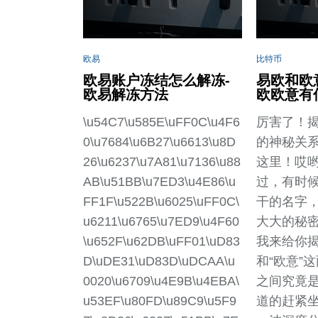
欧易
比特币
欧易账户冻结怎么解冻-
易欧和欧
欧易解冻方法
欧欧意有
\u54C7\u585E\uFF0C\u4F6
厉害了！揭
0\u7684\u6B27\u6613\u8D
的神秘关
26\u6237\u7A81\u7136\u88
这里！哎
AB\u51BB\u7ED3\u4E86\u
过，有时
FF1F\u522B\u6025\uFF0C\
干的名字
u6211\u6765\u7ED9\u4F60
大大的秘
\u652F\u62DB\uFF01\uD83
我来给你揭
D\uDE31\uD83D\uDCAA\u
和“欧意”
0020\u6709\u4E9B\u4EBA\
之间究竟
u53EF\u80FD\u89C9\u5F9
道的赶紧