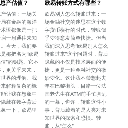
里总产估值？
欧易转账方式有哪些？
竟产估值：一场关
欧易别人怎么转账过来：一
赌局在金融的海洋
场金融社交的迷思在这个数
个术语都像是一把
字货币横行的时代，转账似
开启一扇通往未知
乎变得愈发简单快捷。但当
门。今天，我们要
我们深入思考“欧易别人怎么
是那把名为“欧易
转账过来”这个问题时，背后
值”的钥匙。它不
隐藏的不仅是技术层面的便
字，更关乎未来，
捷，更是一种金融社交的微
对世界的理解。我
妙变化。这让我不禁想起去
喻来解释复杂的概
年在巴黎街头，目睹一位法
这能让我在想象中
国老先生在ATM前手忙脚乱
些隐藏在数字背后
的一幕，也许，转账这件小
想象一下，欧易里
事，背后藏着的是人类对未
知世界的探索和恐惧。转
账，从“怎么”